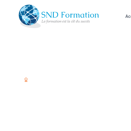
Ac
Organisme certifié Qualiopi
Former vos é
investir dans