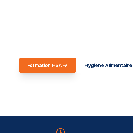
réussite
Spécialiste restauration rapide et forma
Auvergne-Rhône-Alpes. Des formations t
service de vos équipes.
Formation HSA
Hygiène Alimentaire 