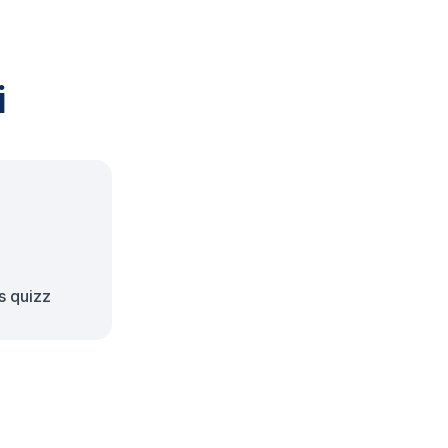
i
s quizz