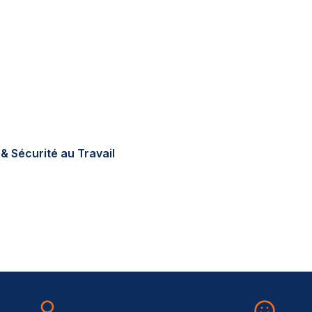
tions réglementaires en
errain, sur-mesure, au
& Sécurité au Travail