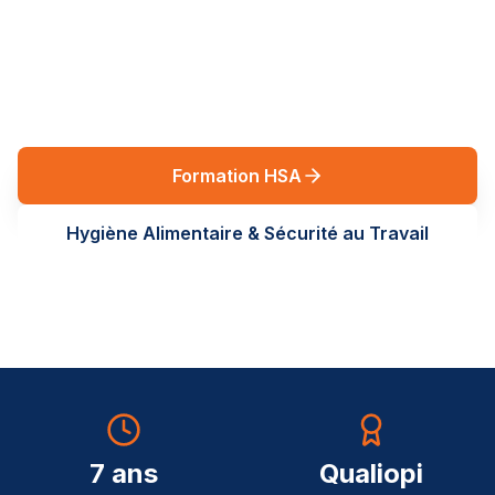
réglementaires en Auvergne-Rhône-Alpes. Des
formations terrain, sur-mesure, au service de vos
équipes.
Formation HSA
Hygiène Alimentaire & Sécurité au Travail
7 ans
Qualiopi