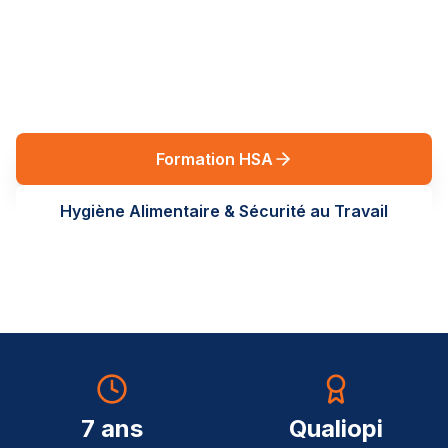
réglementaires en Auvergne-Rhône-Alpes. Des
formations terrain, sur-mesure, au service de vos
équipes.
Formation HSA
Hygiène Alimentaire & Sécurité au Travail
7 ans
Qualiopi