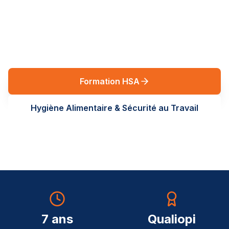
réglementaires en Auvergne-Rhône-Alpes. Des
formations terrain, sur-mesure, au service de vos
équipes.
Formation HSA
Hygiène Alimentaire & Sécurité au Travail
7 ans
Qualiopi