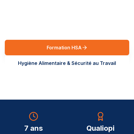
réglementaires en Auvergne-Rhône-Alpes. Des
formations terrain, sur-mesure, au service de vos
équipes.
Formation HSA
Hygiène Alimentaire & Sécurité au Travail
7 ans
Qualiopi