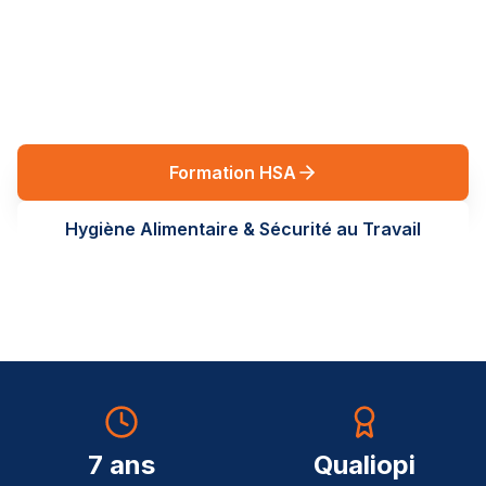
réglementaires en Auvergne-Rhône-Alpes. Des
formations terrain, sur-mesure, au service de vos
équipes.
Formation HSA
Hygiène Alimentaire & Sécurité au Travail
7 ans
Qualiopi