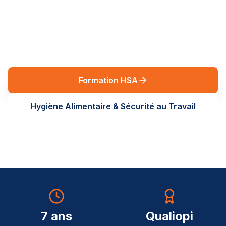
réglementaires en Auvergne-Rhône-Alpes. Des
formations terrain, sur-mesure, au service de vos
équipes.
Formation HSA
Hygiène Alimentaire & Sécurité au Travail
7 ans
Qualiopi