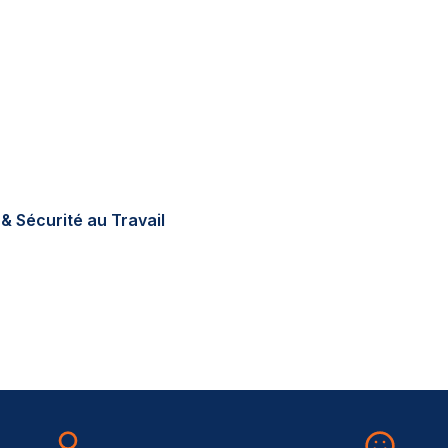
tions réglementaires en
errain, sur-mesure, au
& Sécurité au Travail