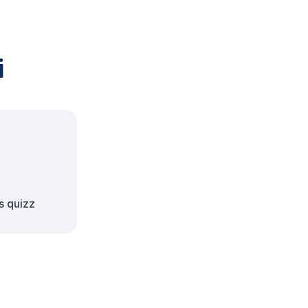
i
s quizz