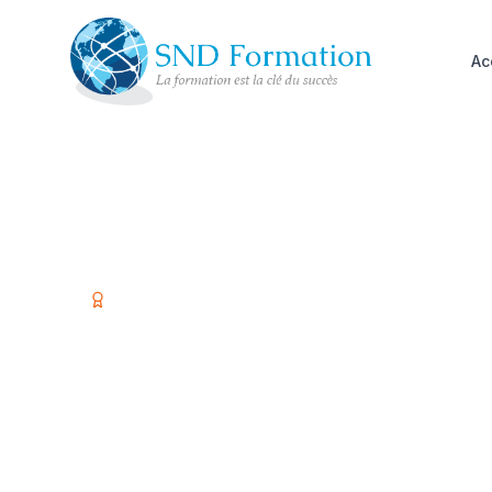
Ac
Organisme certifié Qualiopi
Former vos é
investir dans