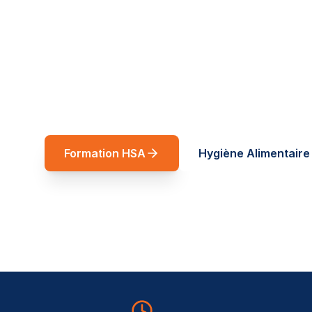
réussite
Spécialiste restauration rapide et forma
Auvergne-Rhône-Alpes. Des formations t
service de vos équipes.
Formation HSA
Hygiène Alimentaire 