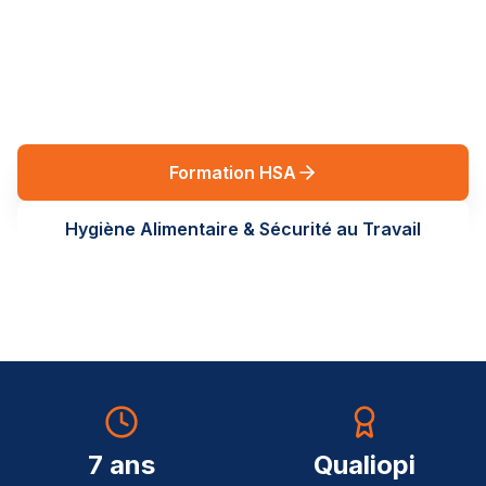
réglementaires en Auvergne-Rhône-Alpes. Des
formations terrain, sur-mesure, au service de vos
équipes.
Formation HSA
Hygiène Alimentaire & Sécurité au Travail
7 ans
Qualiopi