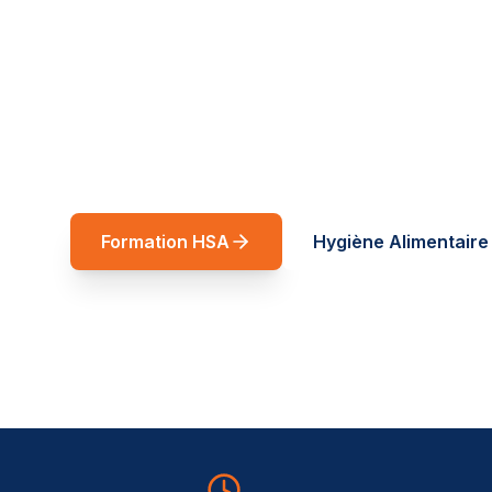
réussite
Spécialiste restauration rapide et forma
Auvergne-Rhône-Alpes. Des formations t
service de vos équipes.
Formation HSA
Hygiène Alimentaire 