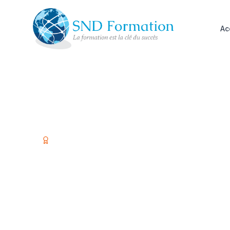
Ac
Organisme certifié Qualiopi
Former vos é
investir dans