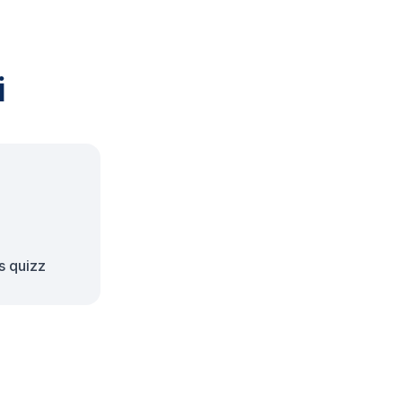
i
s quizz