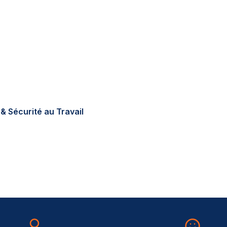
tions réglementaires en
errain, sur-mesure, au
& Sécurité au Travail