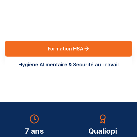
réglementaires en Auvergne-Rhône-Alpes. Des
formations terrain, sur-mesure, au service de vos
équipes.
Formation HSA
Hygiène Alimentaire & Sécurité au Travail
7 ans
Qualiopi