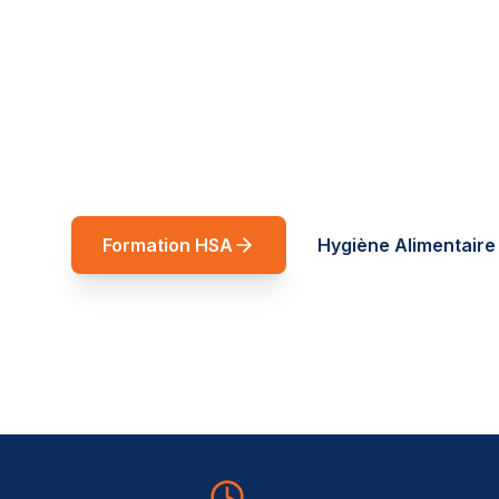
réussite
Spécialiste restauration rapide et forma
Auvergne-Rhône-Alpes. Des formations t
service de vos équipes.
Formation HSA
Hygiène Alimentaire 