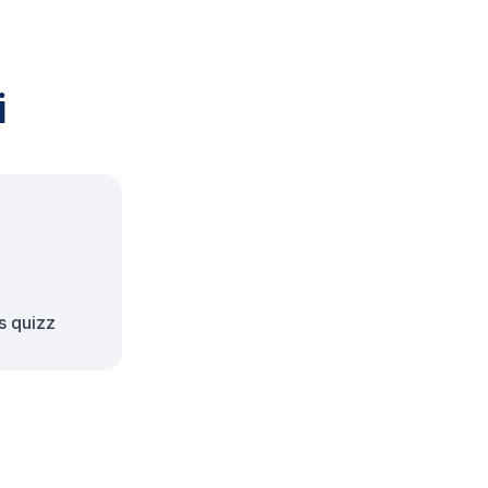
i
s quizz