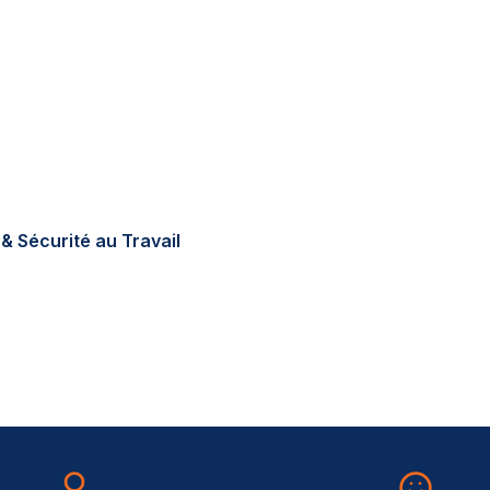
tions réglementaires en
errain, sur-mesure, au
& Sécurité au Travail