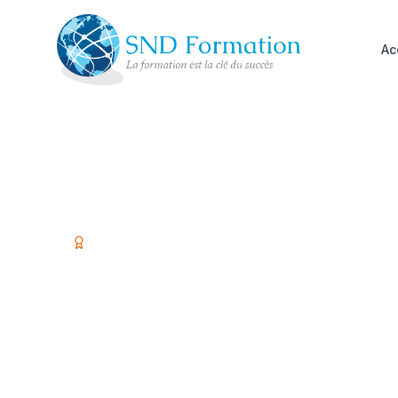
Ac
Organisme certifié Qualiopi
Former vos é
investir dans