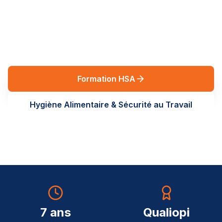
réglementaires en Auvergne-Rhône-Alpes. Des
formations terrain, sur-mesure, au service de vos
équipes.
Formation HSA
Hygiène Alimentaire & Sécurité au Travail
7 ans
Qualiopi