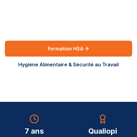
réglementaires en Auvergne-Rhône-Alpes. Des
formations terrain, sur-mesure, au service de vos
équipes.
Formation HSA
Hygiène Alimentaire & Sécurité au Travail
7 ans
Qualiopi