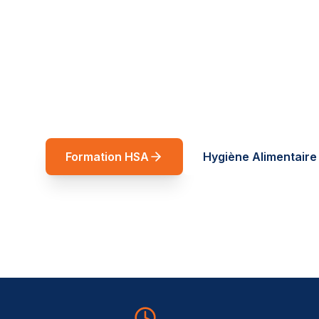
réussite
Spécialiste restauration rapide et forma
Auvergne-Rhône-Alpes. Des formations t
service de vos équipes.
Formation HSA
Hygiène Alimentaire 