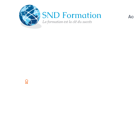
Ac
Organisme certifié Qualiopi
Former vos é
investir dans