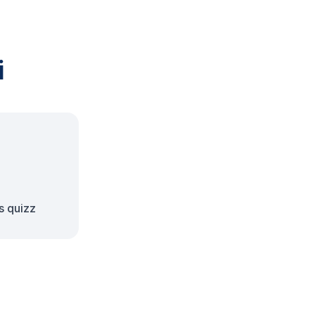
i
s quizz