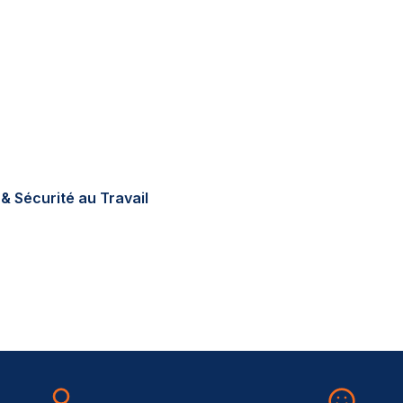
tions réglementaires en
errain, sur-mesure, au
& Sécurité au Travail