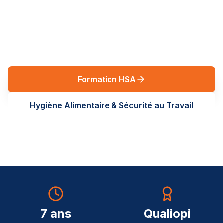
réglementaires en Auvergne-Rhône-Alpes. Des
formations terrain, sur-mesure, au service de vos
équipes.
Formation HSA
Hygiène Alimentaire & Sécurité au Travail
7 ans
Qualiopi