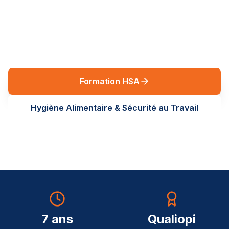
réglementaires en Auvergne-Rhône-Alpes. Des
formations terrain, sur-mesure, au service de vos
équipes.
Formation HSA
Hygiène Alimentaire & Sécurité au Travail
7 ans
Qualiopi