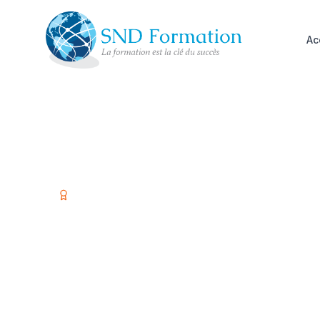
Ac
Organisme certifié Qualiopi
Former vos é
investir dans