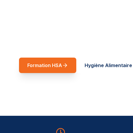
réussite
Spécialiste restauration rapide et forma
Auvergne-Rhône-Alpes. Des formations t
service de vos équipes.
Formation HSA
Hygiène Alimentaire 