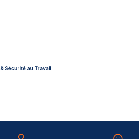
tions réglementaires en
errain, sur-mesure, au
& Sécurité au Travail