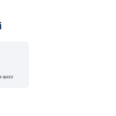
i
s quizz