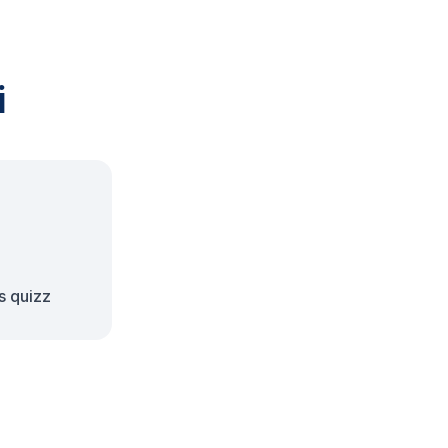
i
s quizz