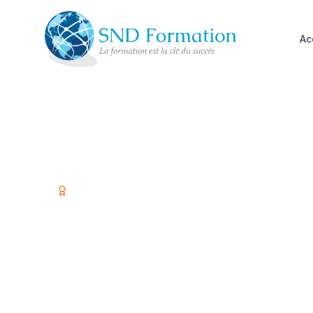
Ac
Organisme certifié Qualiopi
Former vos é
investir dans