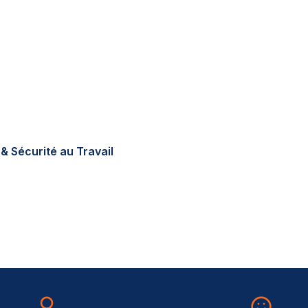
tions réglementaires en
errain, sur-mesure, au
& Sécurité au Travail