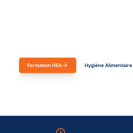
réussite
Spécialiste restauration rapide et forma
Auvergne-Rhône-Alpes. Des formations t
service de vos équipes.
Formation HSA
Hygiène Alimentaire 