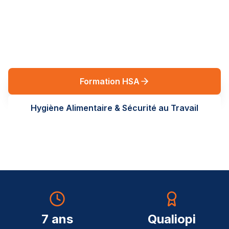
réglementaires en Auvergne-Rhône-Alpes. Des
formations terrain, sur-mesure, au service de vos
équipes.
Formation HSA
Hygiène Alimentaire & Sécurité au Travail
7 ans
Qualiopi