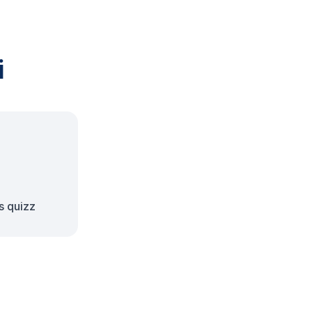
i
s quizz