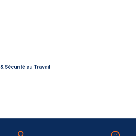
tions réglementaires en
errain, sur-mesure, au
& Sécurité au Travail