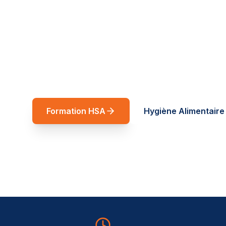
réussite
Spécialiste restauration rapide et forma
Auvergne-Rhône-Alpes. Des formations t
service de vos équipes.
Formation HSA
Hygiène Alimentaire 