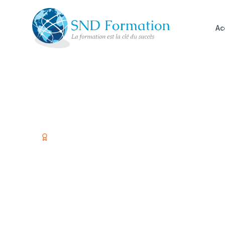
Ac
Organisme certifié Qualiopi
Former vos é
investir dans