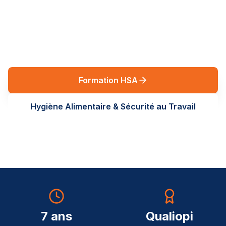
réglementaires en Auvergne-Rhône-Alpes. Des
formations terrain, sur-mesure, au service de vos
équipes.
Formation HSA
Hygiène Alimentaire & Sécurité au Travail
7 ans
Qualiopi