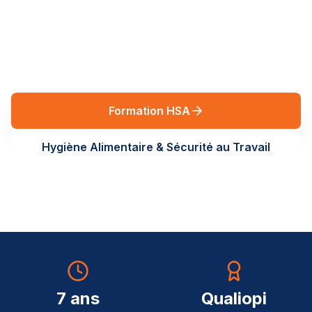
réglementaires en Auvergne-Rhône-Alpes. Des
formations terrain, sur-mesure, au service de vos
équipes.
Formation HSA
Hygiène Alimentaire & Sécurité au Travail
7 ans
Qualiopi