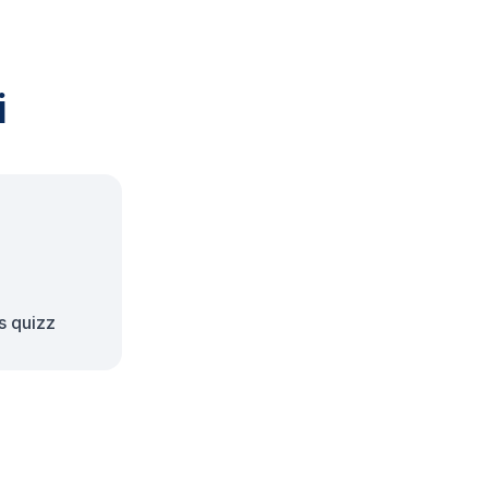
i
s quizz