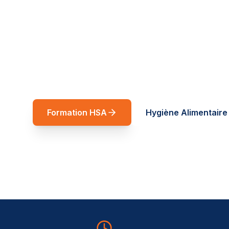
réussite
Spécialiste restauration rapide et forma
Auvergne-Rhône-Alpes. Des formations t
service de vos équipes.
Formation HSA
Hygiène Alimentaire 