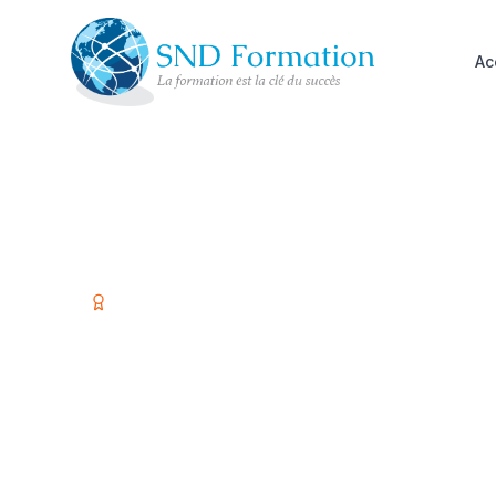
Ac
Organisme certifié Qualiopi
Former vos é
investir dans