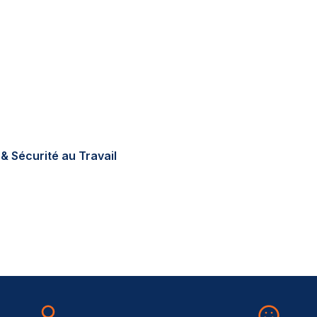
tions réglementaires en
errain, sur-mesure, au
& Sécurité au Travail