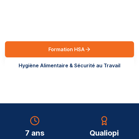
réglementaires en Auvergne-Rhône-Alpes. Des
formations terrain, sur-mesure, au service de vos
équipes.
Formation HSA
Hygiène Alimentaire & Sécurité au Travail
7 ans
Qualiopi