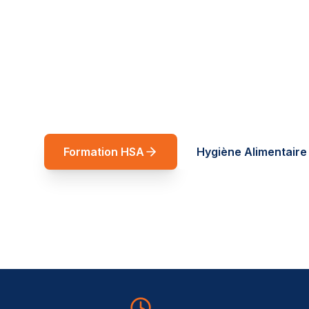
réussite
Spécialiste restauration rapide et forma
Auvergne-Rhône-Alpes. Des formations t
service de vos équipes.
Formation HSA
Hygiène Alimentaire 