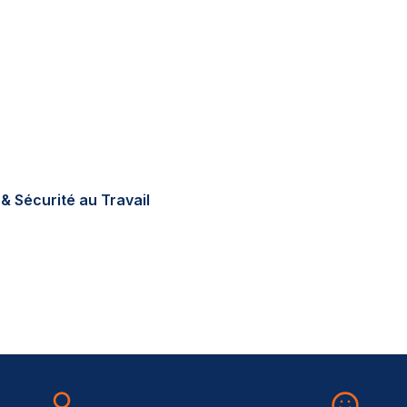
tions réglementaires en
errain, sur-mesure, au
& Sécurité au Travail