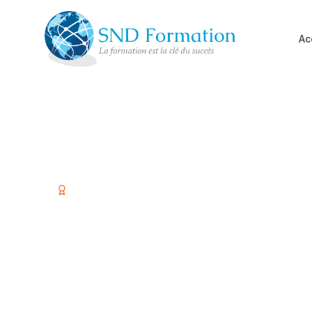
Ac
Organisme certifié Qualiopi
Former vos é
investir dans