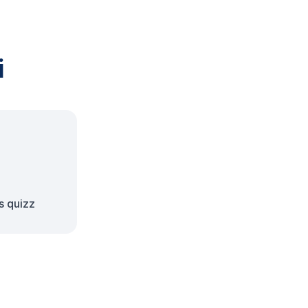
i
s quizz