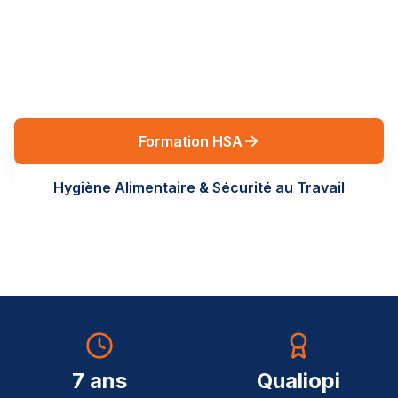
réglementaires en Auvergne-Rhône-Alpes. Des
formations terrain, sur-mesure, au service de vos
équipes.
Formation HSA
Hygiène Alimentaire & Sécurité au Travail
7 ans
Qualiopi