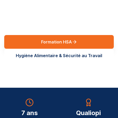
réglementaires en Auvergne-Rhône-Alpes. Des
formations terrain, sur-mesure, au service de vos
équipes.
Formation HSA
Hygiène Alimentaire & Sécurité au Travail
7 ans
Qualiopi