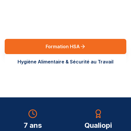
réglementaires en Auvergne-Rhône-Alpes. Des
formations terrain, sur-mesure, au service de vos
équipes.
Formation HSA
Hygiène Alimentaire & Sécurité au Travail
7 ans
Qualiopi